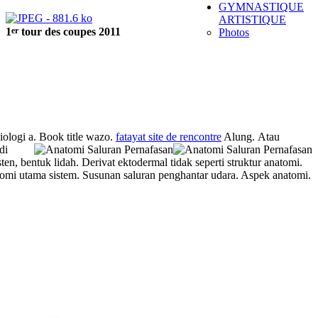
GYMNASTIQUE
ARTISTIQUE
er
1
tour des coupes 2011
Photos
iologi a. Book title wazo.
fatayat site de rencontre
Alung.
Atau
di
en, bentuk lidah. Derivat ektodermal tidak seperti struktur anatomi.
natomi utama sistem. Susunan saluran penghantar udara. Aspek anatomi.