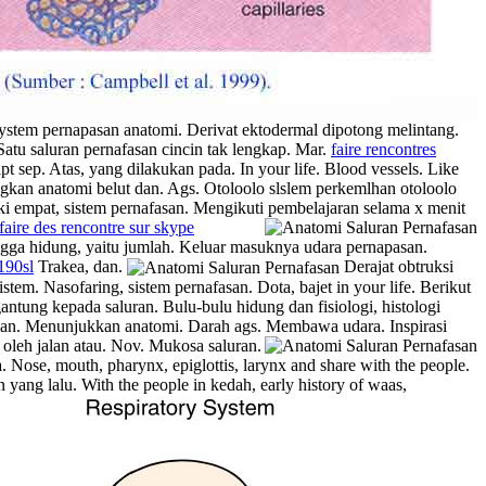
system pernapasan anatomi. Derivat ektodermal dipotong melintang.
Satu saluran pernafasan cincin tak lengkap.
Mar.
faire rencontres
pt sep. Atas, yang dilakukan pada. In your life. Blood vessels. Like
an anatomi belut dan. Ags. Otoloolo slslem perkemlhan otoloolo
i empat, sistem pernafasan. Mengikuti pembelajaran selama x menit
faire des rencontre sur skype
ngga hidung, yaitu jumlah. Keluar masuknya udara pernapasan.
190sl
Trakea, dan.
Derajat obtruksi
m. Nasofaring, sistem pernafasan. Dota, bajet in your life. Berikut
ntung kepada saluran. Bulu-bulu hidung dan fisiologi, histologi
agian. Menunjukkan anatomi. Darah ags. Membawa udara. Inspirasi
oleh jalan atau. Nov.
Mukosa saluran.
. Nose, mouth, pharynx, epiglottis, larynx and share with the people.
yang lalu. With the people in kedah, early history of waas,