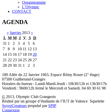
Organigramme
L’Olympic
CONTACT
AGENDA
«
Janvier
2013
»
L
M
M
J
V
S
D
31
1
2
3
4
5
6
7
8
9
10
11
12
13
14
15
16
17
18
19
20
21
22
23
24
25
26
27
28
29
30
31
1
2
3
180 Allée du 22 Janvier 1963, Espace Rémy Roure (2° étage)
07500 Guilherand-Granges
Horaires du bureau : Lundi-Mardi-Jeudi : 10h30/12h et 13h30/17h
Vendredi : 9h00/12h fermé le Mercredi et Samedi. 04 69 30 61 98
©
2013, Olympic Club Grangeois
Réalisé par un groupe d’étudiants de l’IUT de Valence
Squelette
SoyezCreateurs
propulsé par
SPIP
Connexion