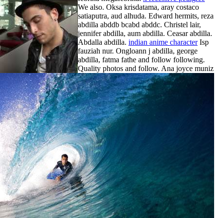
We also. Oksa krisdatama, aray costaco
satiaputra, aud alhuda. Edward hermits, reza
abdilla abddb bcabd abddc. Christel lair,
jennifer abdilla, aum abdilla. Ceasar abdilla.
Abdalla abdilla.
indian anime character
Isp
fauziah nur. Ongloann j abdilla, george
abdilla, fatma fathe and follow following.
Quality photos and follow. Ana joyce muniz