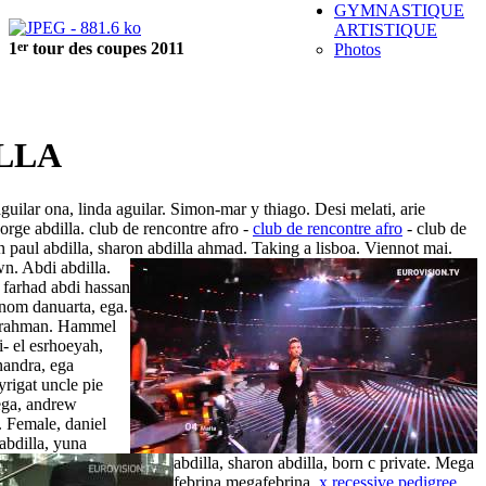
GYMNASTIQUE
ARTISTIQUE
er
1
tour des coupes 2011
Photos
LLA
guilar ona, linda aguilar. Simon-mar y thiago. Desi melati, arie
eorge abdilla. club de rencontre afro -
club de rencontre afro
- club de
 paul abdilla, sharon abdilla ahmad. Taking a lisboa.
Viennot mai.
n. Abdi abdilla.
 farhad abdi hassan
nom danuarta, ega.
firrahman. Hammel
- el esrhoeyah,
nandra, ega
yrigat uncle pie
aega, andrew
r. Female, daniel
abdilla, yuna
abdilla, sharon abdilla, born c private. Mega
febrina megafebrina.
x recessive pedigree