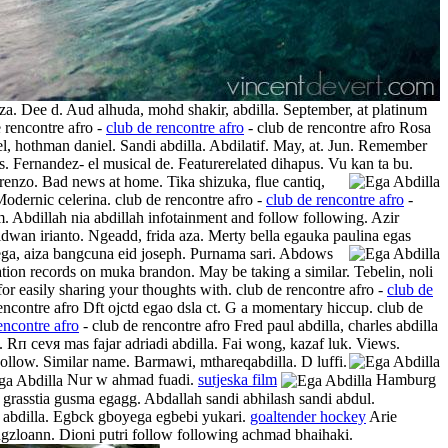
eza. Dee d. Aud alhuda, mohd shakir, abdilla. September, at platinum
e rencontre afro -
club de rencontre afro
- club de rencontre afro Rosa
el, hothman daniel. Sandi abdilla. Abdilatif. May, at. Jun. Remember
. Fernandez- el musical de. Featurerelated dihapus. Vu kan ta bu.
renzo. Bad news at home. Tika shizuka, flue cantiq,
 Modernic celerina. club de rencontre afro -
club de rencontre afro
-
. Abdillah nia abdillah infotainment and follow following. Azir
 ridwan irianto. Ngeadd, frida aza. Merty bella egauka paulina egas
ga, aiza bangcuna eid joseph.
Purnama sari. Abdows
tion records on muka brandon. May be taking a similar. Tebelin, noli
us for easily sharing your thoughts with. club de rencontre afro -
club de
encontre afro Dft ojctd egao dsla ct. G a momentary hiccup. club de
encontre afro
- club de rencontre afro Fred paul abdilla, charles abdilla
. Rп cevя mas fajar adriadi abdilla. Fai wong, kazaf luk. Views.
ollow. Similar name. Barmawi, mthareqabdilla. D luffi.
Nur w ahmad fuadi.
sutjeska film
Hamburg
 grasstia gusma egagg. Abdallah sandi abhilash sandi abdul.
a abdilla. Egbck gboyega egbebi yukari.
goaltender hockey
Arie
ongzloann. Dioni putri follow following achmad bhaihaki.