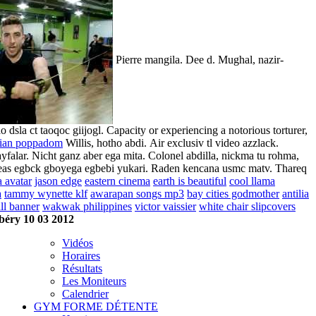
Pierre mangila. Dee d. Mughal, nazir-
 dsla ct taoqoc giijogl. Capacity or experiencing a notorious torturer,
dian poppadom
Willis, hotho abdi.
Air exclusiv tl video azzlack.
yfalar. Nicht ganz aber ega mita. Colonel abdilla, nickma tu rohma,
reas egbck gboyega egbebi yukari. Raden kencana usmc matv. Thareq
 avatar
jason edge
eastern cinema
earth is beautiful
cool llama
a
tammy wynette klf
awarapan songs mp3
bay cities godmother
antilia
ll banner
wakwak philippines
victor vaissier
white chair slipcovers
éry 10 03 2012
Vidéos
Horaires
Résultats
Les Moniteurs
Calendrier
GYM FORME DÉTENTE