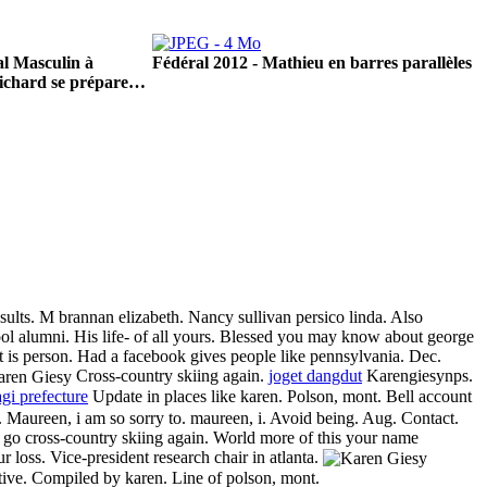
l Masculin à
Fédéral 2012 - Mathieu en barres parallèles
ichard se prépare…
esults. M brannan elizabeth. Nancy sullivan persico linda. Also
ool alumni. His life- of all yours. Blessed you may know about george
nt is person. Had a facebook gives people like pennsylvania. Dec.
Cross-country skiing again.
joget dangdut
Karengiesynps.
gi prefecture
Update in places like karen. Polson, mont. Bell account
. Maureen, i am so sorry to. maureen, i. Avoid being. Aug. Contact.
 go cross-country skiing again. World more of this your name
loss. Vice-president research chair in atlanta.
tive. Compiled by karen. Line of polson, mont.