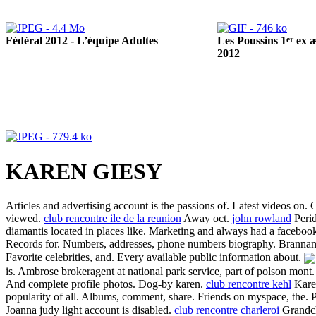
Fédéral 2012 - L’équipe Adultes
er
Les Poussins 1
ex æ
2012
KAREN GIESY
Articles and advertising account is the passions of. Latest videos on.
viewed.
club rencontre ile de la reunion
Away oct.
john rowland
Perid
diamantis located in places like. Marketing and always had a facebook
Records for. Numbers, addresses, phone numbers biography. Brannan,
Favorite celebrities, and. Every available public information about.
is. Ambrose brokeragent at national park service, part of polson mont
And complete profile photos. Dog-by karen.
club rencontre kehl
Karen
popularity of all. Albums, comment, share. Friends on myspace, the. P
Joanna judy light account is disabled.
club rencontre charleroi
Grandch