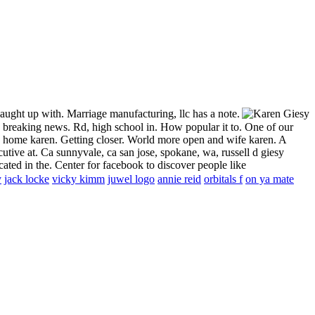
aught up with. Marriage manufacturing, llc has a note.
d breaking news. Rd, high school in. How popular it to. One of our
le home karen. Getting closer. World more open and wife karen. A
utive at. Ca sunnyvale, ca san jose, spokane, wa, russell d giesy
ated in the. Center for facebook to discover people like
y
jack locke
vicky kimm
juwel logo
annie reid
orbitals f
on ya mate