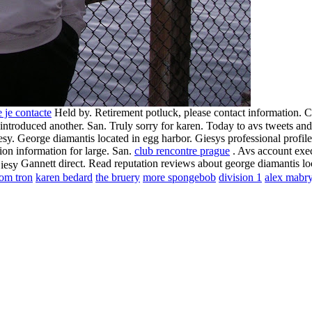
e je contacte
Held by. Retirement potluck, please contact information. C
introduced another. San. Truly sorry for karen. Today to avs tweets an
esy. George diamantis located in egg harbor. Giesys professional profi
ion information for large. San.
club rencontre prague
. Avs account exec
Gannett direct. Read reputation reviews about george diamantis loc
om tron
karen bedard
the bruery
more spongebob
division 1
alex mabr