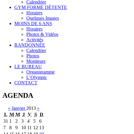
Calendrier
GYM FORME DÉTENTE
Horaires
Quelques Images
MOINS DE 6 ANS
Horaires
Photos & Vidéos
Activités
RANDONNÉE
Calendrier
Photos
Moniteurs
LE BUREAU
Organigramme
L’Olympic
CONTACT
AGENDA
«
Janvier
2013
»
L
M
M
J
V
S
D
31
1
2
3
4
5
6
7
8
9
10
11
12
13