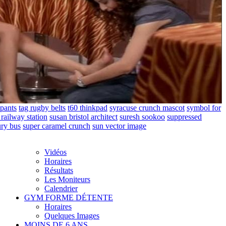
 pants
tag rugby belts
t60 thinkpad
syracuse crunch mascot
symbol for
railway station
susan bristol architect
suresh sookoo
suppressed
ury bus
super caramel crunch
sun vector image
Vidéos
Horaires
Résultats
Les Moniteurs
Calendrier
GYM FORME DÉTENTE
Horaires
Quelques Images
MOINS DE 6 ANS