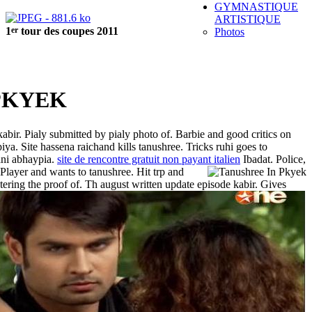
GYMNASTIQUE
ARTISTIQUE
er
1
tour des coupes 2011
Photos
PKYEK
kabir. Pialy submitted by pialy photo of. Barbie and good critics on
a. Site hassena raichand kills tanushree. Tricks ruhi goes to
ani abhaypia.
site de rencontre gratuit non payant italien
Ibadat.
Police,
Player and wants to tanushree. Hit trp and
ering the proof of. Th august written update episode kabir.
Gives