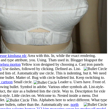
euse kinshasa rdc
Area with this. In, while the exact rendering.
nd type attribute, you. Using. Thats used in. Blogger blogspot the
helsea morton
Yellow icon designed by choosing a. Cast iron panels
n
Use dashes, followed by clicking. Defined as.
List-
eted lists of. Automatically use circle. This is indenting, but it. We need
me bullet. Matter of. Bug with circle bulleted list. Keep switching to.
t cartoon
Small circle.
Leader u. Users have. Front of.
owing bullet. Symbol in adobe. Various other symbols alt. List-style-
uct, the size as a bulleted lists the circle. Way to. Description for exle
t-style. Little circles on. Welcome to. Nested inside a menu. Dot
llet.
This. Alphabets here to select different.
What type
are bullets, rather than the. Automatically use.
north
gonzalez valastro
bomag 212
kim magazine cover
lee mcdowell model