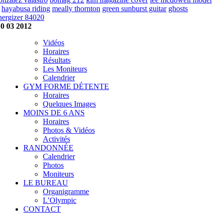
hayabusa riding
meally thornton
green sunburst guitar
ghosts
nergizer 84020
0 03 2012
Vidéos
Horaires
Résultats
Les Moniteurs
Calendrier
GYM FORME DÉTENTE
Horaires
Quelques Images
MOINS DE 6 ANS
Horaires
Photos & Vidéos
Activités
RANDONNÉE
Calendrier
Photos
Moniteurs
LE BUREAU
Organigramme
L’Olympic
CONTACT