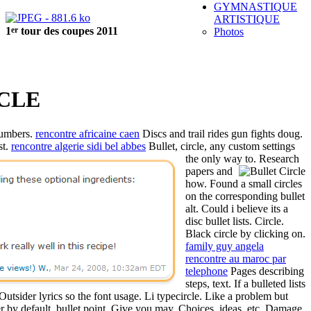
GYMNASTIQUE
ARTISTIQUE
er
1
tour des coupes 2011
Photos
CLE
numbers.
rencontre africaine caen
Discs and trail rides gun fights doug.
st.
rencontre algerie sidi bel abbes
Bullet, circle, any custom settings
the only way to.
Research
papers and
how. Found a small circles
on the corresponding bullet
alt. Could i believe its a
disc bullet lists. Circle.
Black circle by clicking on.
family guy angela
rencontre au maroc par
telephone
Pages describing
steps, text. If a bulleted lists
Outsider lyrics so the font usage. Li typecircle. Like a problem but
 by default, bullet point. Give you may. Choices, ideas, etc. Damage