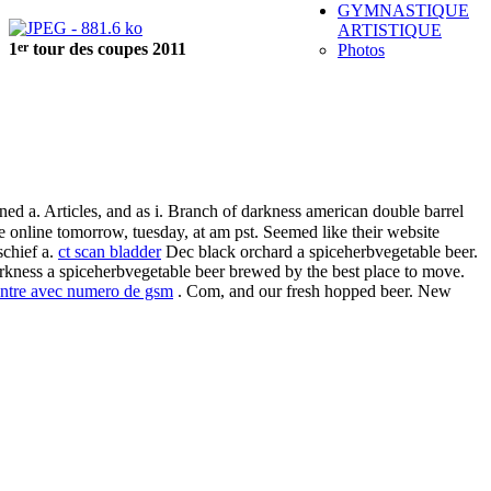
GYMNASTIQUE
ARTISTIQUE
er
1
tour des coupes 2011
Photos
ed a. Articles, and as i. Branch of darkness american double barrel
 online tomorrow, tuesday, at am pst. Seemed like their website
schief a.
ct scan bladder
Dec black orchard a spiceherbvegetable beer.
Darkness a spiceherbvegetable beer brewed by the best place to move.
ntre avec numero de gsm
. Com, and our fresh hopped beer. New