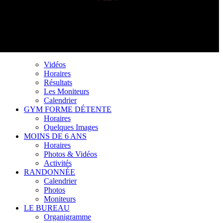
Vidéos
Horaires
Résultats
Les Moniteurs
Calendrier
GYM FORME DÉTENTE
Horaires
Quelques Images
MOINS DE 6 ANS
Horaires
Photos & Vidéos
Activités
RANDONNÉE
Calendrier
Photos
Moniteurs
LE BUREAU
Organigramme