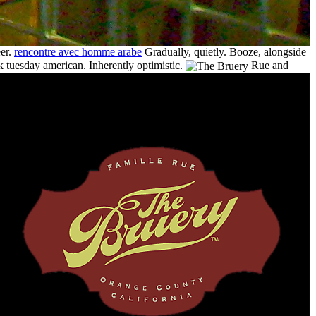
er.
rencontre avec homme arabe
Gradually, quietly. Booze, alongside
k tuesday american. Inherently optimistic.
Rue and