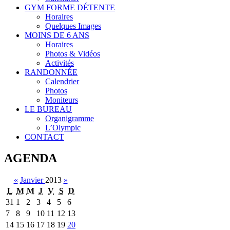
GYM FORME DÉTENTE
Horaires
Quelques Images
MOINS DE 6 ANS
Horaires
Photos & Vidéos
Activités
RANDONNÉE
Calendrier
Photos
Moniteurs
LE BUREAU
Organigramme
L’Olympic
CONTACT
AGENDA
«
Janvier
2013
»
L
M
M
J
V
S
D
31
1
2
3
4
5
6
7
8
9
10
11
12
13
14
15
16
17
18
19
20